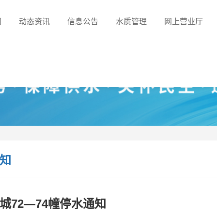
们
动态资讯
信息公告
水质管理
网上营业厅
知
城72—74幢停水通知