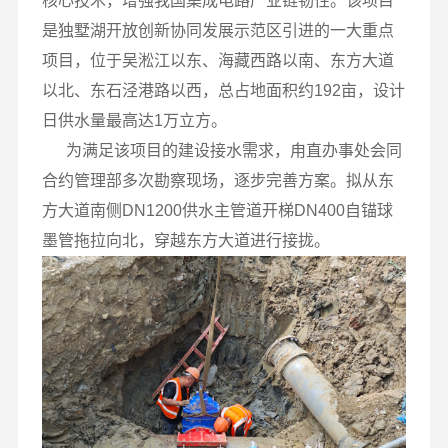
核心技术，增强我国集成电路产业链韧性。该项目
是独墅湖开放创新协同发展示范区引进的一大重点
项目，位于吴淞江以东、海藏西路以南、东方大道
以北、东石泾港路以西，总占地面积约192亩，设计
日供水量最高达1万立方。
为满足该项目的建设接水需求，甪直办事处会同
合约管理部多次勘察现场，逐步完善方案。拟从东
方大道南侧DN1200供水主管道开梯DN400自锚球
墨管拖拉向北，穿越东方大道进行接拢。