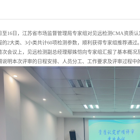
5日至16日，江苏省市场监督管理局专家组对见远检测CMA资质
报的2大类、3小类共计60项检测参数，顺利获得专家组推荐通过
次会议上，见远检测副总经理鄢姝恺向专家组汇报了基本概况
细说明本次评审的日程安排、人员分工、工作要求及评审过程中